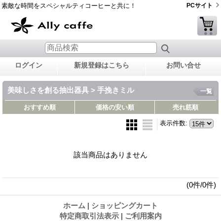
素敵な時間をスペシャルティコーヒーと共に！
PCサイト
ログイン
新規登録はこちら
お問い合せ
美味しさを創る抽出器具 > 手挽きミル
一覧
おすすめ順
価格の安い順
売れ筋順
表示件数
:
該当商品はありません
(0件/0件)
ホーム
|
ショッピングカート
特定商取引法表示
|
ご利用案内