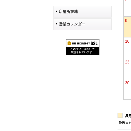
店舗所在地
9
営業カレンダー
16
23
30
夏
8/9(