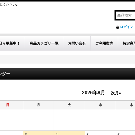
みください♪
ログイン
日々更新中！
商品カテゴリ一覧
お問い合せ
ご利用案内
特定商
ンダー
2026年8月
次月»
日
月
火
水
木
3
4
5
6