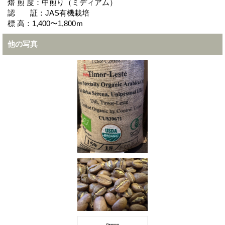
焙 煎 度：中煎り（ミディアム）
認 証：JAS有機栽培
標 高：1,400〜1,800ｍ
他の写真