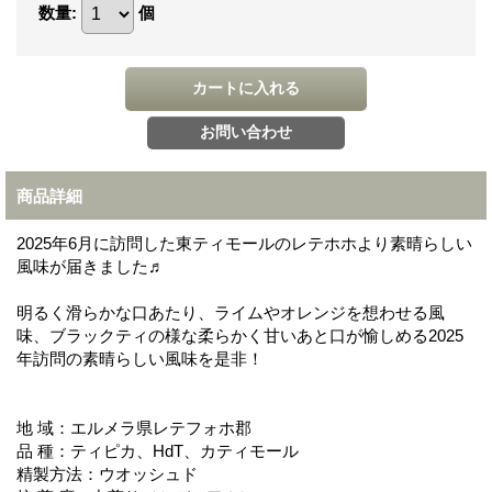
数量
:
個
商品詳細
2025年6月に訪問した東ティモールのレテホホより素晴らしい
風味が届きました♬
明るく滑らかな口あたり、ライムやオレンジを想わせる風
味、ブラックティの様な柔らかく甘いあと口が愉しめる2025
年訪問の素晴らしい風味を是非！
地 域：エルメラ県レテフォホ郡
品 種：ティピカ、HdT、カティモール
精製方法：ウオッシュド