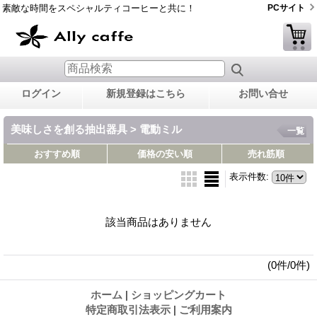
素敵な時間をスペシャルティコーヒーと共に！
PCサイト
ログイン
新規登録はこちら
お問い合せ
美味しさを創る抽出器具 > 電動ミル
一覧
おすすめ順
価格の安い順
売れ筋順
表示件数
:
該当商品はありません
(0件/0件)
ホーム
|
ショッピングカート
特定商取引法表示
|
ご利用案内