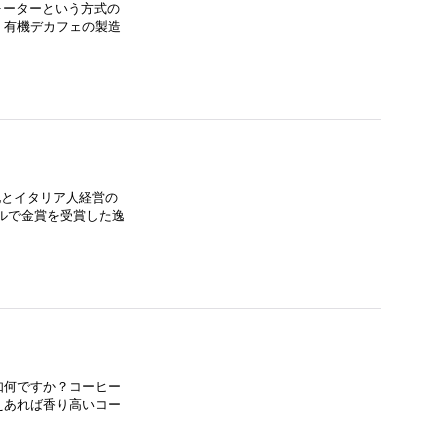
ォーターという方式の
。有機デカフェの製造
土地とイタリア人経営の
ールで金賞を受賞した逸
如何ですか？コーヒー
えあれば香り高いコー