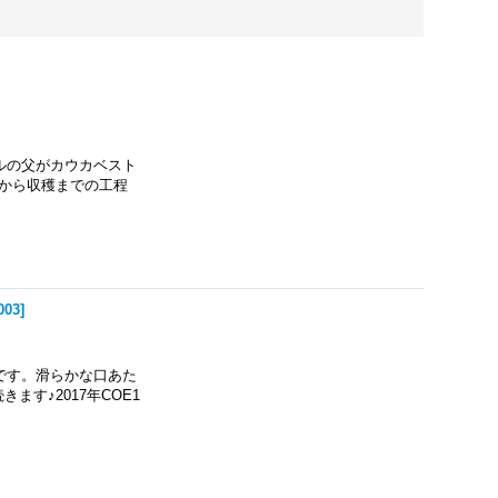
ルの父がカウカベスト
から収穫までの工程
003
]
です。滑らかな口あた
す♪2017年COE1