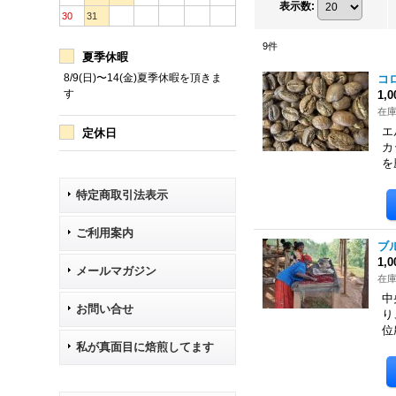
表示数
:
30
31
9
件
夏季休暇
8/9(日)〜14(金)夏季休暇を頂きま
コ
す
1,
在
エ
定休日
カ
を
特定商取引法表示
ご利用案内
ブ
1,
メールマガジン
在
中
お問い合せ
り
位
私が真面目に焙煎してます