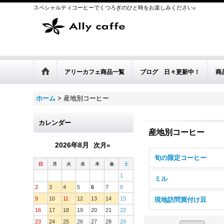
スペシャルティコーヒーでくつろぎのひと時をお楽しみください♪
アリーカフェ商品一覧
ブログ 日々更新中！
商
ホーム
>
産地別コーヒー
カレンダー
産地別コーヒー
2026年8月
次月»
旬の限定コーヒー
日
月
火
水
木
金
土
1
ミル
2
3
4
5
6
7
8
9
10
11
12
13
14
15
現地訪問買付け豆
16
17
18
19
20
21
22
23
24
25
26
27
28
29