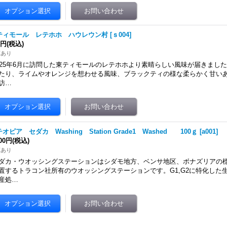
ティモール レテホホ ハウレウン村
[
ｓ004
]
0円
(税込)
庫あり
025年6月に訪問した東ティモールのレテホホより素晴らしい風味が届きました
たり、ライムやオレンジを想わせる風味、ブラックティの様な柔らかく甘いあと
訪…
オピア セダカ Washing Station Grade1 Washed 100ｇ
[
a001
]
000円
(税込)
庫あり
ダカ・ウオッシングステーションはシダモ地方、ベンサ地区、ボナズリアの標高1,
置するトラコン社所有のウオッシングステーションです。G1,G2に特化した
産処…