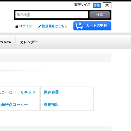
文字サイズ
:
0
カートの中身
ログイン
新規登録はこちら
's New
カレンダー
スコーヒー リキッド
保存容器
会高得点コーヒー
簡易抽出