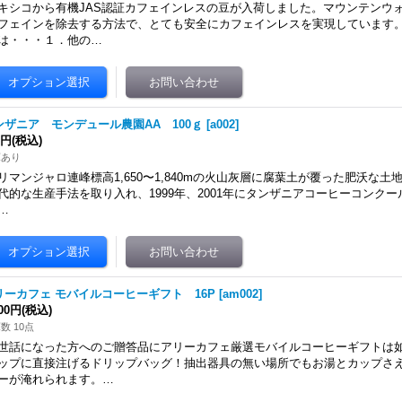
キシコから有機JAS認証カフェインレスの豆が入荷しました。マウンテンウ
フェインを除去する方法で、とても安全にカフェインレスを実現しています
は・・・１．他の…
ンザニア モンデュール農園AA 100ｇ
[
a002
]
0円
(税込)
庫あり
リマンジャロ連峰標高1,650〜1,840mの火山灰層に腐葉土が覆った肥沃な
代的な生産手法を取り入れ、1999年、2001年にタンザニアコーヒーコンク
…
リーカフェ モバイルコーヒーギフト 16P
[
am002
]
600円
(税込)
数 10点
世話になった方へのご贈答品にアリーカフェ厳選モバイルコーヒーギフトは
ップに直接注げるドリップバッグ！抽出器具の無い場所でもお湯とカップさ
ーが淹れられます。…