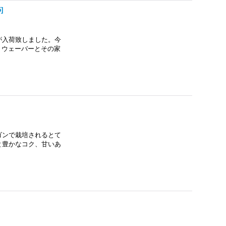
5
]
が入荷致しました。今
は、ウェーバーとその家
ゴンで栽培されるとて
と豊かなコク、甘いあ