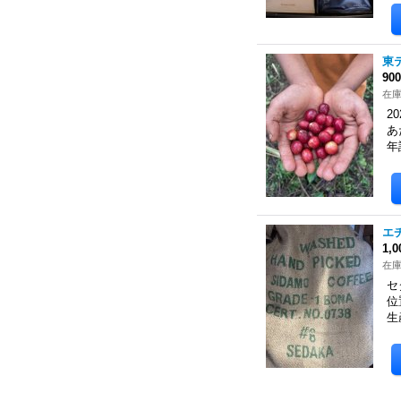
東
90
在
2
あ
年
エチ
1,
在
セ
位
生