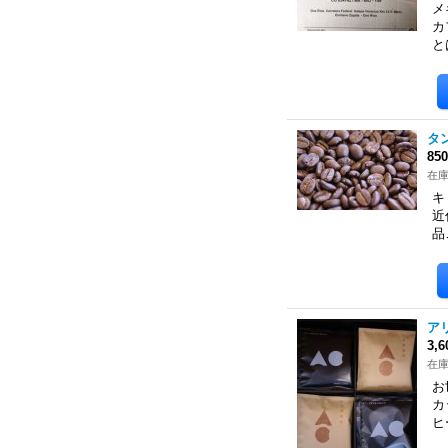
メ
カ
と
タ
85
在
キ
近
品
ア
3,
在庫
お
カ
ヒ