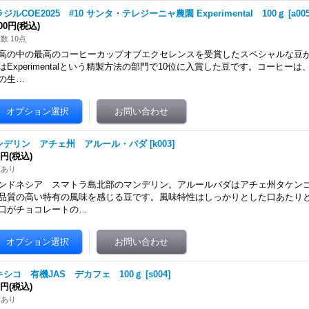
ジルCOE2025 #10 サンタ・テレジーニャ農園 Experimental 100ｇ
[
a00
600円
(税込)
数 10点
高の中の最高のコーヒーカップオブエクセレンスを受賞したスペシャルな豆
はExperimentalという精製方法の部門で10位に入賞した豆です。コーヒー
の生…
ンデリン アチェ州 アルール・バダ
[
k003
]
0円
(税込)
庫あり
ンドネシア スマトラ島北部のマンデリン。アルールバダはアチェ州タケン
品質の高い特有の風味を感じる豆です。風味特性はしっかりとした口あたり
口がチョコレートの…
キシコ 有機JAS デカフェ 100ｇ
[
s004
]
0円
(税込)
庫あり