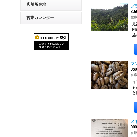
店舗所在地
ブラ
2,
営業カレンダー
在庫
最
回
族
マ
95
在
イ
も
と
メ
90
在