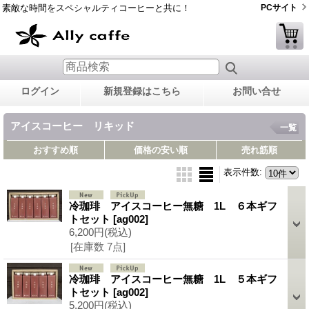
素敵な時間をスペシャルティコーヒーと共に！
PCサイト
ログイン
新規登録はこちら
お問い合せ
アイスコーヒー リキッド
一覧
おすすめ順
価格の安い順
売れ筋順
表示件数
:
冷珈琲 アイスコーヒー無糖 1L ６本ギフ
トセット
[ag002]
6,200円
(税込)
[在庫数 7点]
冷珈琲 アイスコーヒー無糖 1L ５本ギフ
トセット
[ag002]
5,200円
(税込)