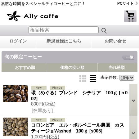
素敵な時間をスペシャルティコーヒーと共に！
PCサイト
ログイン
新規登録はこちら
お問い合せ
旬の限定コーヒー
一覧
おすすめ順
価格の安い順
売れ筋順
表示件数
:
環（めぐる）ブレンド シチリア 100ｇ
[ｎ0
02]
800円
(税込)
[在庫あり]
コロンビア エル・ポルベニール農園 カス
ティージョWashed 100ｇ
[s005]
1,000円
(税込)