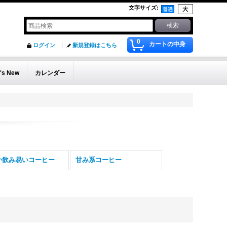
文字サイズ
:
0
カートの中身
ログイン
新規登録はこちら
's New
カレンダー
か飲み易いコーヒー
甘み系コーヒー