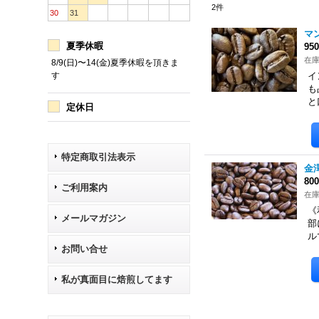
2
件
30
31
マ
夏季休暇
95
在
8/9(日)〜14(金)夏季休暇を頂きま
す
イ
も
と
定休日
特定商取引法表示
金
80
ご利用案内
在
《
メールマガジン
部
ル
お問い合せ
私が真面目に焙煎してます