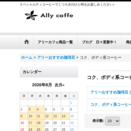
スペシャルティコーヒーでくつろぎのひと時をお楽しみください♪
アリーカフェ商品一覧
ブログ 日々更新中！
商
ホーム
>
アリーおすすめ珈琲豆
>
コク、ボディ系コーヒー
カレンダー
コク、ボディ系コー
2026年8月
次月»
日
月
火
水
木
金
土
1
コク、ボディ系コーヒ
2
3
4
5
6
7
8
9
10
11
12
13
14
15
表示数
:
16
17
18
19
20
21
22
23
24
25
26
27
28
29