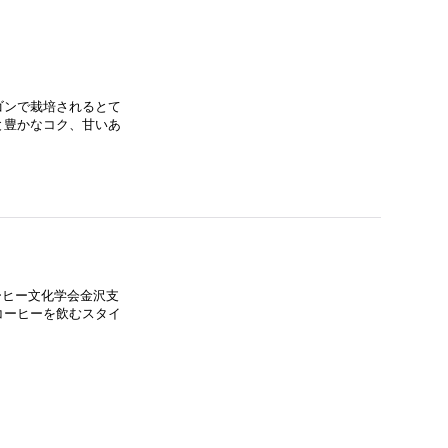
ゴンで栽培されるとて
と豊かなコク、甘いあ
コーヒー文化学会金沢支
コーヒーを飲むスタイ