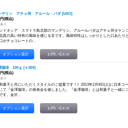
ンデリン アチェ州 アルール・バダ
[
k003
]
0円
(税込)
庫あり
ンドネシア スマトラ島北部のマンデリン。アルールバダはアチェ州タケン
品質の高い特有の風味を感じる豆です。風味特性はしっかりとした口あたり
口がチョコレートの…
澤珈琲 100ｇ
[
ｋ004
]
0円
(税込)
庫あり
和菓子と共にいただくスタイルのご提案です！》2013年2月9日(土)に日本
にて『金澤珈琲』の発表会を催しました。『金澤珈琲』とは和菓子と一緒に
です。金沢…