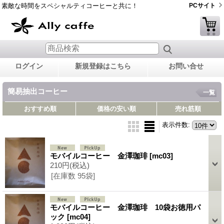
素敵な時間をスペシャルティコーヒーと共に！
PCサイト
ログイン
新規登録はこちら
お問い合せ
簡易抽出コーヒー
一覧
おすすめ順
価格の安い順
売れ筋順
表示件数
:
モバイルコーヒー 金澤珈琲
[mc03]
210円
(税込)
[在庫数 95袋]
モバイルコーヒー 金澤珈琲 10袋お徳用パ
ック
[mc04]