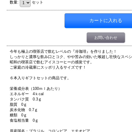
数量
:
セット
お問い合わせ
今年も極上の喫茶店で飲むレベルの『冷珈琲』を作りました！
しっかりと濃厚な飲み口とコク、やや苦みの効いた喉超し壮快なスペ
昭和の喫茶店で飲むアイスコーヒーの感覚です。
ご家庭の冷蔵庫にスッポリ入るサイズです！
６本入りギフトセットの商品です。
栄養成分表（100ｍｌあたり）
エネルギー 4ｋcal
タンパク質 0.3ｇ
脂質 0ｇ
炭水化物 0.7ｇ
糖類 0ｇ
食塩相当量 0ｇ
原産国名：ブラジル、コロンビア、エチオピア