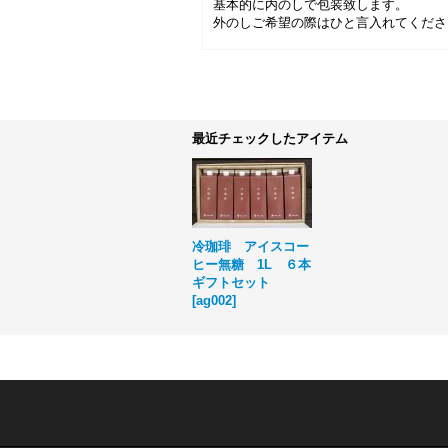
基本的に内のしで包装致します。
外のしご希望の際はひと言入れてくださ
最近チェックしたアイテム
冷珈琲 アイスコー
ヒー無糖 1L ６本
ギフトセット
[
ag002
]