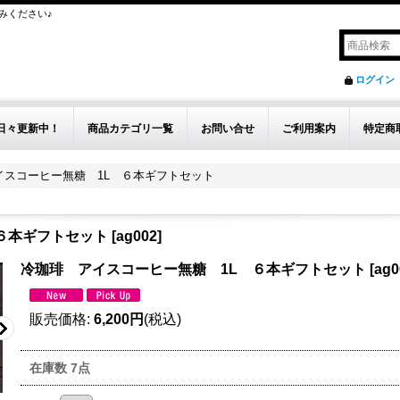
みください♪
ログイン
日々更新中！
商品カテゴリ一覧
お問い合せ
ご利用案内
特定商
イスコーヒー無糖 1L ６本ギフトセット
６本ギフトセット
[
ag002
]
冷珈琲 アイスコーヒー無糖 1L ６本ギフトセット
[
ag0
販売価格
:
6,200円
(税込)
在庫数 7点