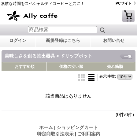
素敵な時間をスペシャルティコーヒーと共に！
PCサイト
ログイン
新規登録はこちら
お問い合せ
美味しさを創る抽出器具 > ドリップポット
一覧
おすすめ順
価格の安い順
売れ筋順
表示件数
:
該当商品はありません
(0件/0件)
ホーム
|
ショッピングカート
特定商取引法表示
|
ご利用案内